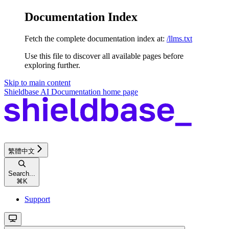
Documentation Index
Fetch the complete documentation index at:
/llms.txt
Use this file to discover all available pages before
exploring further.
Skip to main content
Shieldbase AI Documentation
home page
繁體中文
Search...
⌘
K
Support