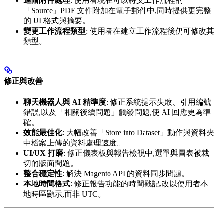
進階附件處理
: 使用者現在可以將父工作流程的
「Source」PDF 文件附加在電子郵件中,同時提供更完整
的 UI 格式與摘要。
變更工作流程類型
: 使用者在建立工作流程後仍可修改其
類型。
修正與改善
聊天機器人與 AI 精準度
: 修正系統提示失敗、引用編號
錯誤,以及「相關後續問題」觸發問題,使 AI 回應更為準
確。
效能最佳化
: 大幅改善「Store into Dataset」動作與資料夾
中檔案上傳的資料處理速度。
UI/UX 打磨
: 修正儀表板與報告檢視中,選單與圖表被裁
切的版面問題。
整合穩定性
: 解決 Magento API 的資料同步問題。
本地時間格式
: 修正報告功能的時間戳記,改以使用者本
地時區顯示,而非 UTC。