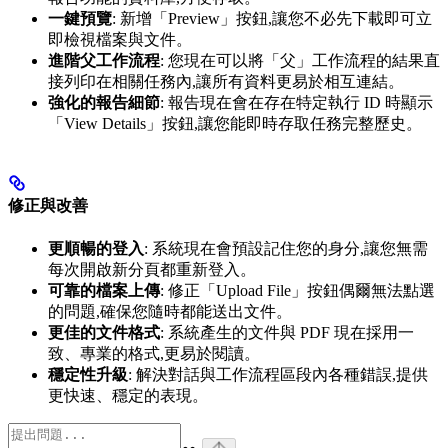
一鍵預覽
: 新增「Preview」按鈕,讓您不必先下載即可立
即檢視檔案與文件。
進階父工作流程
: 您現在可以將「父」工作流程的結果直
接列印在相關任務內,讓所有資料更易於相互連結。
強化的報告細節
: 報告現在會在存在特定執行 ID 時顯示
「View Details」按鈕,讓您能即時存取任務完整歷史。
修正與改善
更順暢的登入
: 系統現在會預設記住您的身分,讓您無需
每次開啟新分頁都重新登入。
可靠的檔案上傳
: 修正「Upload File」按鈕偶爾無法點選
的問題,確保您隨時都能送出文件。
更佳的文件格式
: 系統產生的文件與 PDF 現在採用一
致、專業的格式,更易於閱讀。
穩定性升級
: 解決對話與工作流程區段內各種錯誤,提供
更快速、穩定的表現。