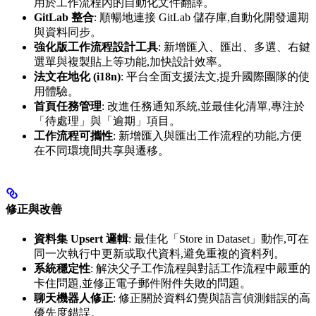
用於工作流程內的自動化文件翻譯。
GitLab 整合
: 順暢地連接 GitLab 儲存庫,自動化開發週期
與資料同步。
強化版工作流程設計工具
: 新增匯入、匯出、多選、右鍵
選單與複製貼上等功能,加快設計效率。
法文在地化 (i18n)
: 平台全面支援法文,提升國際團隊的使
用體驗。
首頁任務管理
: 改進任務通知系統,並最佳化清單,專注於
「待處理」與「逾期」項目。
工作流程可攜性
: 新增匯入與匯出工作流程的功能,方便
在不同環境間共享與遷移。
修正與改善
資料集 Upsert 邏輯
: 最佳化「Store in Dataset」動作,可在
同一次執行中更新或取代資料,避免重複的資料列。
系統穩定性
: 解決父子工作流程與對話工作流程中嚴重的
卡住問題,並修正電子郵件附件失敗的問題。
聊天機器人修正
: 修正關於資料幻覺與語言偵測錯誤的高
優先度錯誤。