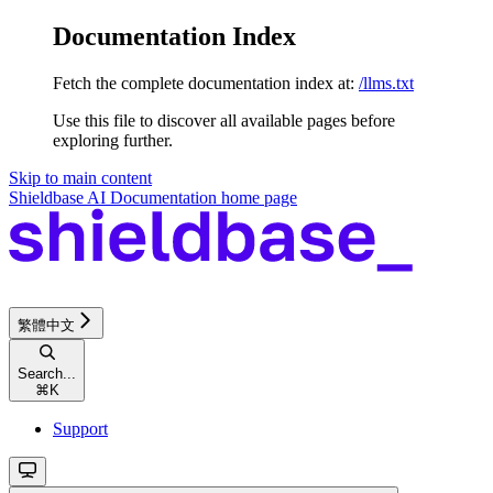
Documentation Index
Fetch the complete documentation index at:
/llms.txt
Use this file to discover all available pages before
exploring further.
Skip to main content
Shieldbase AI Documentation
home page
繁體中文
Search...
⌘
K
Support