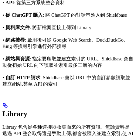
•
API
: 從第三方系統整合資料
•
從 ChatGPT 匯入
: 將 ChatGPT 的對話串匯入到 Shieldbase
•
資料庫文件
: 將新檔案直接上傳到 Library
•
網路搜尋
: 啟用後可從 Google Web Search、DuckDuckGo、
Bing 等搜尋引擎進行外部搜尋
•
網站與資源
: 指定要爬取並建立索引的 URL。Shieldbase 會自
動從初始 URL 向下讀取並索引最多三層的內容
•
自訂 HTTP 請求
: Shieldbase 會以 URL 中的自訂參數讀取並
建立網站,甚至 API 的索引
Library
Library 包含從各種連接器收集而來的所有資訊。無論資料是
透過 API 整合取得還是手動上傳,都會被匯入並建立索引,使 AI