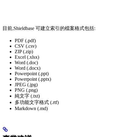
目前,Shieldbase 可建立索引的檔案格式包括:
PDF (.pdf)
CSV (.csv)
ZIP (.zip)
Excel (.xlsx)
Word (.doc)
Word (.docx)
Powerpoint (.ppt)
Powerpoint (.pptx)
JPEG (.jpg)
PNG (.png)
純文字 (.txt)
多功能文字格式 (.rtf)
Markdown (.md)